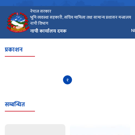
नेपाल सरकार
भूमि व्यवस्था सहकारी, संघिय मामिला तथा सामान्य प्रशासन मन्त्रालय
नापी विभाग
भा
नापी कार्यालय दमक
N
प्रकाशन
१
सम्बन्धित